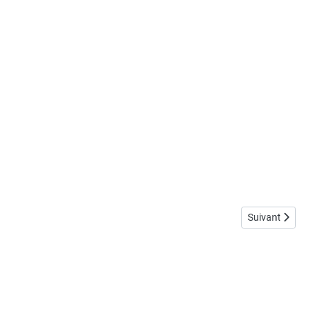
Article suivant 
Suivant