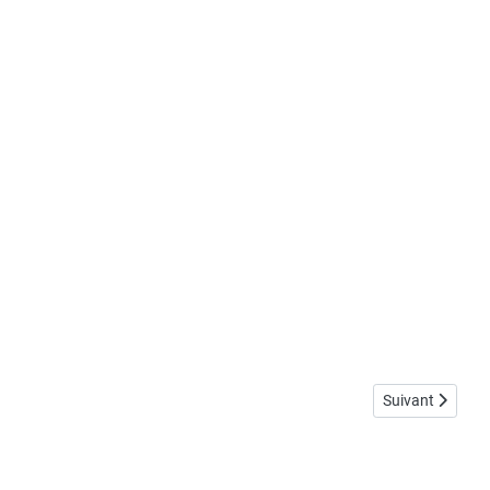
Article suivant 
Suivant