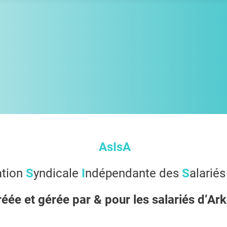
AsIsA
ation
S
yndicale
I
ndépendante des
S
alariés
éée et gérée
par & pour
les salariés
d’Ar