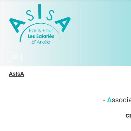
AsIsA
-
A
ssoci
cr