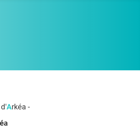
 d'
A
rkéa -
kéa