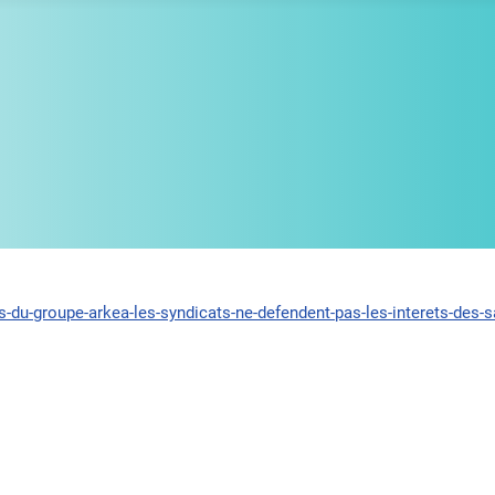
-du-groupe-arkea-les-syndicats-ne-defendent-pas-les-interets-des-s